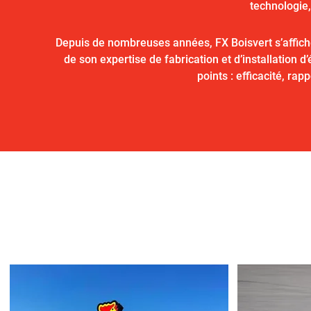
technologie,
Depuis de nombreuses années, FX Boisvert s’affiche
de son expertise de fabrication et d’installation
points : efficacité, rap