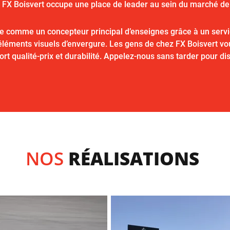
 FX Boisvert occupe une place de leader au sein du marché de 
 comme un concepteur principal d’enseignes grâce à un service 
 d’éléments visuels d’envergure. Les gens de chez FX Boisvert v
port qualité-prix et durabilité. Appelez-nous sans tarder pour dis
NOS
RÉALISATIONS