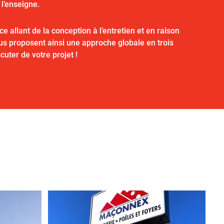
l’enseigne.
allant de la conception à l’entretien et en raison
ous proposent ainsi une approche globale en trois
cuter de votre projet !