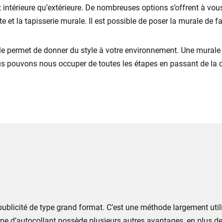
t intérieure qu’extérieure. De nombreuses options s’offrent à vou
nte et la tapisserie murale. Il est possible de poser la murale d
elle permet de donner du style à votre environnement. Une murale
nous pouvons nous occuper de toutes les étapes en passant de la co
ne publicité de type grand format. C’est une méthode largement ut
 d’autocollant possède plusieurs autres avantages, en plus de se