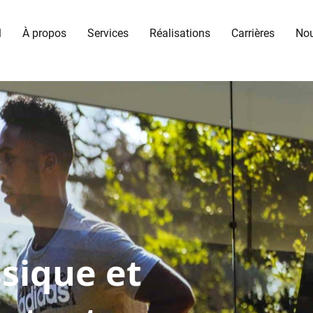
l
À propos
Services
Réalisations
Carrières
Nou
ssique et