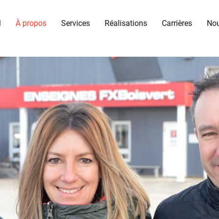
l
À propos
Services
Réalisations
Carrières
Nou