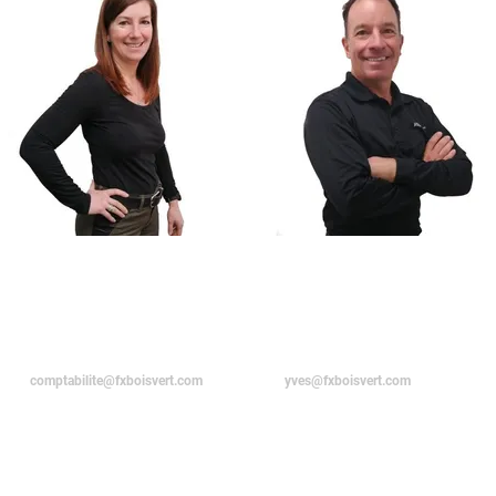
NATHALIE
YVES
BELLERIVE
BELLERIVE
Associée
Associé
comptabilite@fxboisvert.com
yves@fxboisvert.com