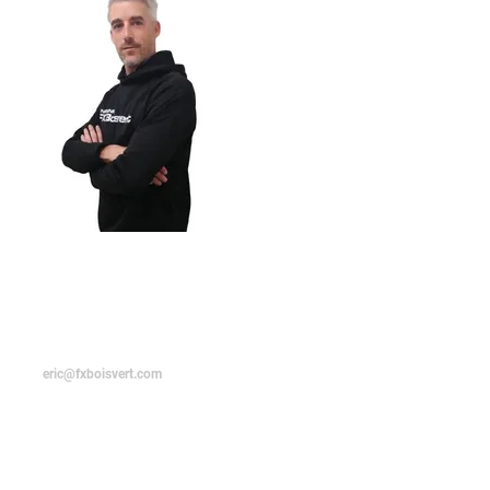
ÉRIC
LAMARRE
Représentant
eric@fxboisvert.com