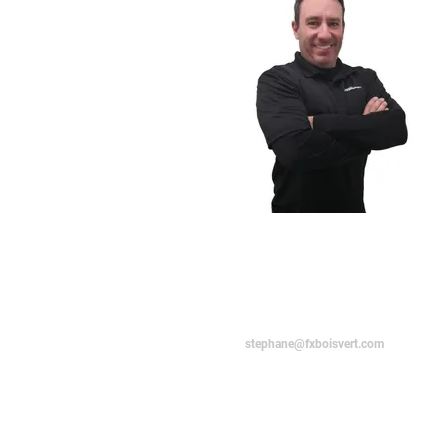
STEPHANE
BELLERIVE
Associé
stephane@fxboisvert.com