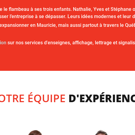
le flambeau à ses trois enfants. Nathalie, Yves et Stéphane ont
sser l’entreprise à se dépasser. Leurs idées modernes et leur
’expansionner en Mauricie, mais aussi partout à travers le Qué
ion
sur nos services d'enseignes, affichage, lettrage et signalis
OTRE ÉQUIPE
D'EXPÉRIEN