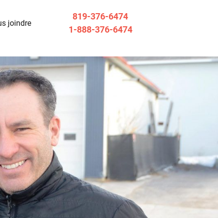
819-376-6474
s joindre
1-888-376-6474